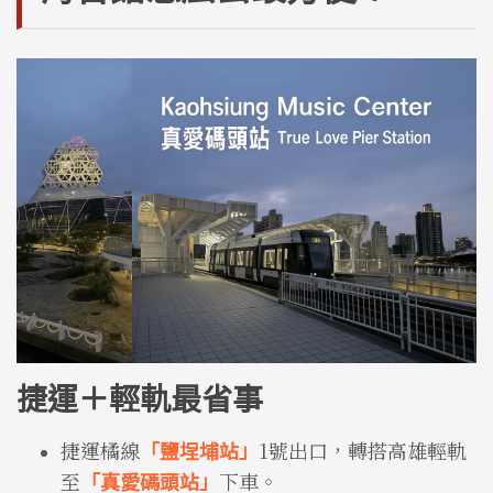
捷運＋輕軌最省事
捷運橘線
「鹽埕埔站」
1號出口，轉搭高雄輕軌
至
「真愛碼頭站」
下車。