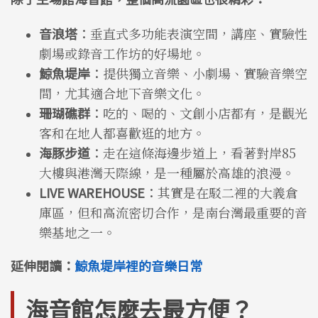
音浪塔
：
垂直式多功能表演空間，講座、實驗性
劇場或錄音工作坊的好場地。
鯨魚堤岸
：
提供獨立音樂、小劇場、實驗音樂空
間，尤其適合地下音樂文化。
珊瑚礁群
：
吃的、喝的、文創小店都有，是觀光
客和在地人都喜歡逛的地方。
海豚步道
：
走在這條海邊步道上，看著對岸85
大樓與港灣天際線，是一種屬於高雄的浪漫。
LIVE WAREHOUSE
：
其實是在駁二裡的大義倉
庫區，但和高流密切合作，是南台灣最重要的音
樂基地之一。
延伸閱讀：
鯨魚堤岸裡的音樂日常
海音館怎麼去最方便？