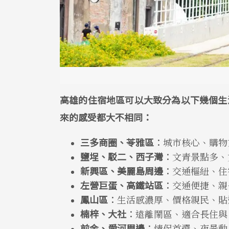
高雄的住宿地區可以大致分為以下幾個生
來的感受都大不相同：
三多商圈、苓雅區
：
城市核心、購物
鹽埕、駁二、西子灣
：
文青景點多、
新興區、美麗島周邊
：
交通樞紐、住
左營巨蛋、高鐵站區
：
交通便捷、親
鳳山區
：
生活感濃厚、價格親民、貼
楠梓、大社
：
遠離鬧區、適合長住與
前金、愛河周邊
：
情侶首選、夜景動