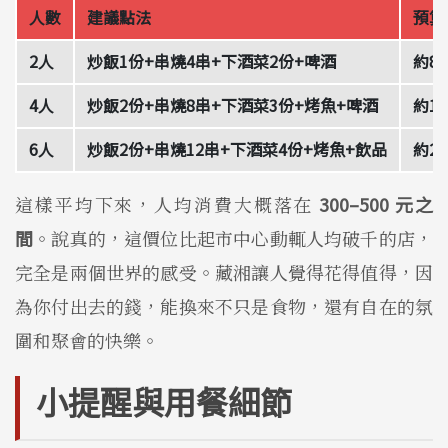
人數
建議點法
預算
2人
炒飯1份+串燒4串+下酒菜2份+啤酒
約80
4人
炒飯2份+串燒8串+下酒菜3份+烤魚+啤酒
約16
6人
炒飯2份+串燒12串+下酒菜4份+烤魚+飲品
約25
這樣平均下來，人均消費大概落在
300–500 元之
間
。說真的，這價位比起市中心動輒人均破千的店，
完全是兩個世界的感受。藏湘讓人覺得花得值得，因
為你付出去的錢，能換來不只是食物，還有自在的氛
圍和聚會的快樂。
小提醒與用餐細節