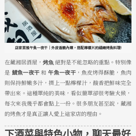
店家首推午魚一夜干｜外皮香脆內嫩，搭配檸檬片的細緻烤魚料理!
在藏湘居酒屋，
絕對是不能忽略的重點。特別像
烤魚
是
鯖魚一夜干
和
午魚一夜干
，魚皮烤得酥脆，魚肉
則保持鮮嫩多汁，擠上一點檸檬汁，酸香把鮮味完全
帶出來。這種單純的美味，看似簡單卻很考驗火候，
每次來我幾乎都會點上一份。很多朋友甚至說，藏湘
的烤魚才是真正讓人愛上這家店的理由。
下酒菜與特色小物，聊天最好