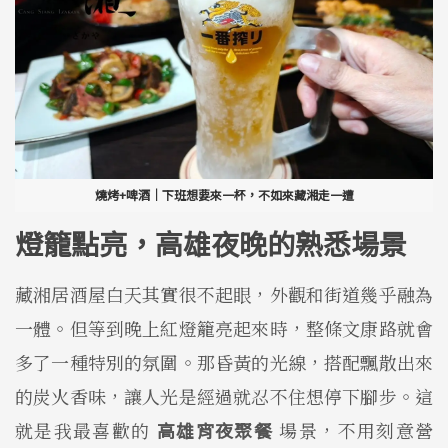
燒烤+啤酒｜下班想要來一杯，不如來藏湘走一遭
燈籠點亮，高雄夜晚的熟悉場景
藏湘居酒屋白天其實很不起眼，外觀和街道幾乎融為
一體。但等到晚上紅燈籠亮起來時，整條文康路就會
多了一種特別的氛圍。那昏黃的光線，搭配飄散出來
的炭火香味，讓人光是經過就忍不住想停下腳步。這
就是我最喜歡的
高雄宵夜聚餐
場景，不用刻意營