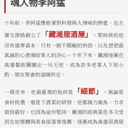
魂人物李阿猛
十年前，李阿猛懷抱著對料理與人情味的熱愛，在左
「
藏湘居酒屋
」
營文康路創立了
。那時候的他
沒有雄厚資本，只有一股不服輸的拚勁，以及想把最
真誠的心意端給客人的決心。十年下來，藏湘逐漸在
高雄餐飲圈闖出一片天地，成為許多老客人下班小
酌、朋友聚會的溫暖所在。
「
細節
」
一路走來，他最重視的始終是
。無論是
食材挑選、還是下酒菜的研發，他都親力親為，力求
做到最好。也因為這份堅持，藏湘的經典菜色多次受
到在地媒體與美食部落客推薦，逐漸成為高雄居酒屋