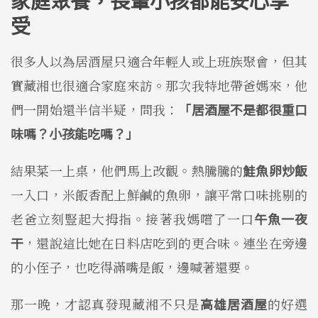
受
很多人以為居酒屋只適合年輕人或上班族聚會，但其
實藏湘也很適合家庭來訪。那次我特地帶爸媽來，他
們一開始還半信半疑，問我：
「居酒屋不是都很重口
味嗎？小孩能吃嗎？」
結果菜一上桌，他們馬上改觀。熱騰騰的
鮭魚卵炒飯
一入口，米飯香配上鮮鹹的魚卵，讓平常口味挑剔的
老爸立刻豎起大拇指。接著我媽嚐了一口
午魚一夜
干
，還說這比她在日料店吃到的更合味。連坐在旁邊
的小侄子，也吃得滿嘴是飯，邊喊著還要。
那一晚，才認真發現藏湘不只是
高雄居酒屋
的好選