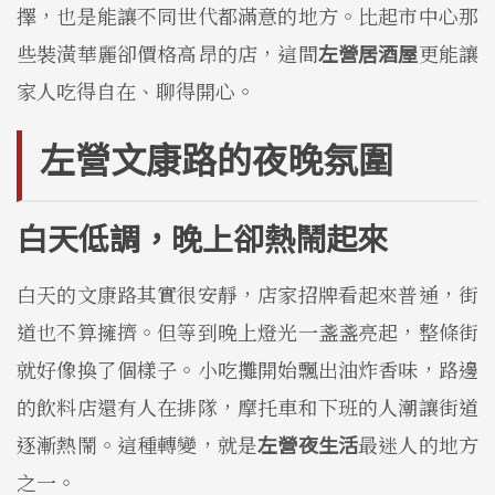
擇，也是能讓不同世代都滿意的地方。比起市中心那
些裝潢華麗卻價格高昂的店，這間
左營居酒屋
更能讓
家人吃得自在、聊得開心。
左營文康路的夜晚氛圍
白天低調，晚上卻熱鬧起來
白天的文康路其實很安靜，店家招牌看起來普通，街
道也不算擁擠。但等到晚上燈光一盞盞亮起，整條街
就好像換了個樣子。小吃攤開始飄出油炸香味，路邊
的飲料店還有人在排隊，摩托車和下班的人潮讓街道
逐漸熱鬧。這種轉變，就是
左營夜生活
最迷人的地方
之一。