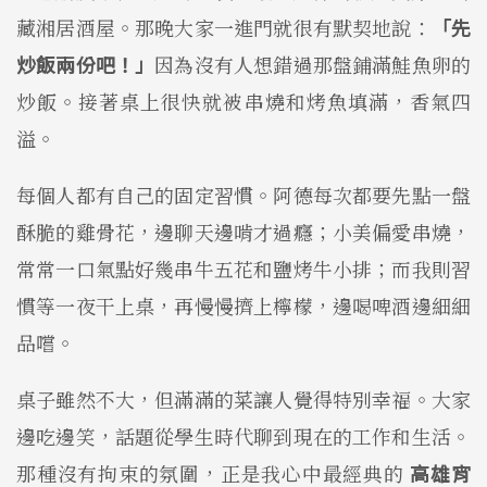
藏湘居酒屋。那晚大家一進門就很有默契地說：
「先
炒飯兩份吧！」
因為沒有人想錯過那盤鋪滿鮭魚卵的
炒飯。接著桌上很快就被串燒和烤魚填滿，香氣四
溢。
每個人都有自己的固定習慣。阿德每次都要先點一盤
酥脆的雞骨花，邊聊天邊啃才過癮；小美偏愛串燒，
常常一口氣點好幾串牛五花和鹽烤牛小排；而我則習
慣等一夜干上桌，再慢慢擠上檸檬，邊喝啤酒邊細細
品嚐。
桌子雖然不大，但滿滿的菜讓人覺得特別幸福。大家
邊吃邊笑，話題從學生時代聊到現在的工作和生活。
那種沒有拘束的氛圍，正是我心中最經典的
高雄宵