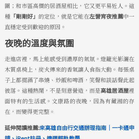
圍；和市區高價的居酒屋相比，它又更平易近人。這
種
「剛剛好」
的定位，就是它能在
左營宵夜推薦
中一
直穩定受到歡迎的原因。
夜晚的溫度與氛圍
走進店裡，馬上能感受到濃厚的氣氛。燈籠光影灑在
木質桌椅上，炭火傳來的香氣讓人食指大動。每張桌
子上都擺滿了串燒、炒飯和啤酒，笑聲和談話聲此起
彼落。這種熱鬧，不是刻意營造，而是
高雄居酒屋
裡
面特有的生活感。文康路的夜晚，因為有藏湘的存
在，而變得更完整。
延伸閱讀推薦:
來高雄自由行交通辦理指南｜一卡通申
請、iRent註冊、捷運輕軌教學