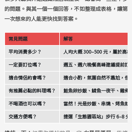
的問題。與其一個一個回答，不如整理成表格，讓第
一次想來的人能更快找到答案。
常見問題
解答
平均消費多少？
人均大概 300–500 元，屬於
一定要訂位嗎？
週五、週六晚餐高峰建議提前訂
適合情侶約會嗎？
適合小酌，氛圍自然不尷尬，但
有推薦必點的料理嗎？
鮭魚卵炒飯、鯖魚一夜干、雞骨
不喝酒也可以嗎？
當然！光是炒飯、串燒、烤魚就
交通方便嗎？
捷運「生態園區站」步行 6–8 