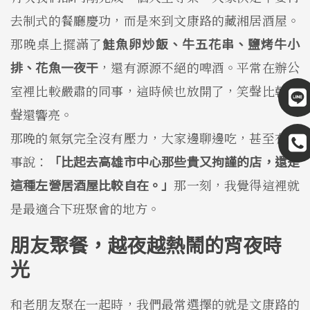
去制式的餐廳慶功，而是來到文康路的藏湘居酒屋。
那晚桌上擺滿了
鮭魚卵炒飯、牛五花串、鹽烤牛小
排、花魚一夜干
，還有源源不絕的啤酒。平常在辦公
室裡比較嚴肅的同事，這時候也放開了，笑聲比乾杯
聲還響亮。
那晚的氣氛完全沒有壓力，大家邊聊邊吃，甚至有同
事說：
「比起去高雄市中心那些貴又拘謹的店，還是
這種左營居酒屋比較自在。」
那一刻，我覺得這裡就
是最適合下班聚會的地方。
朋友聚餐，越夜越熱鬧的宵夜時
光
和老朋友聚在一起時，我們最常選擇的就是文康路的